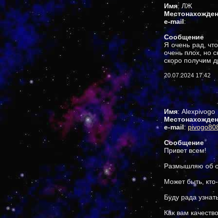
Имя
: ЛЖ
Местонахожде
e-mail
:
Сообщение
Я очень рад, чт
очень плох, но с
скоро получим д
20.07.2024 17:42
Имя
: Alexpivogo
Местонахожде
e-mail
:
pivogo80
Сообщение
Привет всем!
Размышляю об онл
Может быть, кто
Буду рада узнать
Как вам качеств