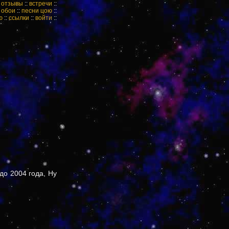
:
отзывы
::
встречи
::
:
обои
::
песни цою
::
ю
::
ссылки
::
войти
::
до 2004 года, Ну