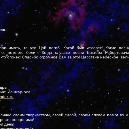
ние
:
принимать, то что Цой погиб. Какой был человек! Какие песн
о, немного боли... Когда слушаю песни Виктора Робертович
й-то огонек! Спасибо огромное Вам за это! Царствие небесное, вел
ндры
ние
: Йошкар-ола
ndex.ru
лично своим творчеством, своей силой, своим словом помог во 
просто неоценимо!
ей день!
ествует этот сайт...