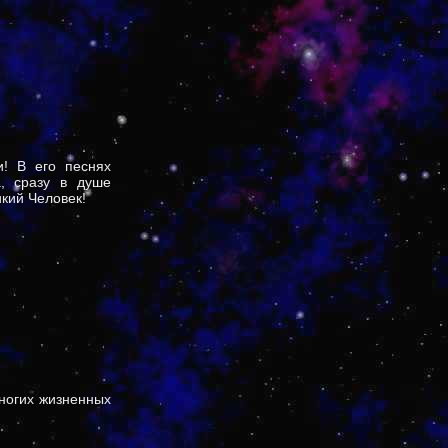
и! В его песнях
а, сразу в душе
икий Человек!
многих жизненных