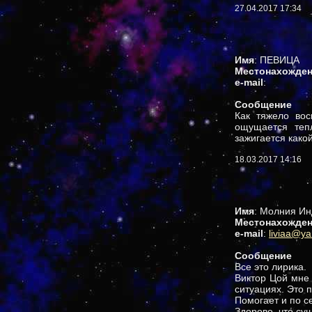
27.04.2017 17:34
Имя
: ПЕВИЦА
Местонахожде
e-mail
:
Сообщение
Как тяжело вос
ощущается тепл
зажигается како
18.03.2017 14:16
Имя
: Молния И
Местонахожде
e-mail
:
liviaa@ya
Сообщение
Все это лирика.
Виктор Цой мне 
ситуациях. Это 
Помогает и по с
Здорово, что сущ