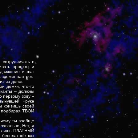
 сотрудничать с
ивать проекты и
одвижение и шаг
овременная рок-
з-за денег.
и демки, что-то
зыканты – должны
о первому зову –
вынувшей «руке
ы кривишь своей
й, подбирая ТВОИ
очему ты вообще
охвально. Нет, я
дя лишь ПЛАТНЫЙ
 бесплатное как