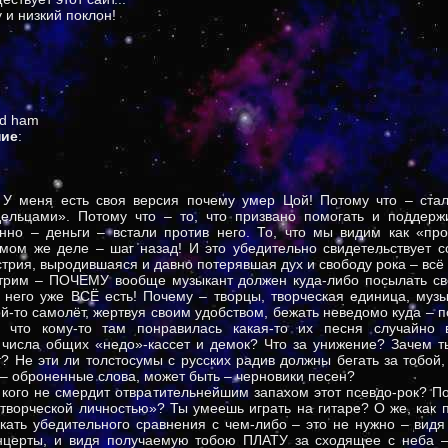
 и низкий поклон!
ed ham
ние
:
. У меня есть своя версия почему умер Цой! Потому что – стал
ельцами». Потому что – то, что призвано помогать и поддерж
нно – деньги – встали против него. То, что мы видим как «пр
амом же деле – шаг назад! И это убедительно свидетельствует с
трия, выродившаяся и давно потерявшая дух и свободу рока – всё и
трим – ПОЧЕМУ вообще музыкант должен куда-либо посылать сво
у него уже ВСЁ есть! Почему – творцы, творческая единица, му
ой-то самолёт, жертвуя своим удобством, бежать неведомо куда – п
 что кому-то там понравилась какая-то их песня случайно 
 числа общих «недо»-кассет и демок? Что за унижение? Зачем т
? Не эти ли толстосумы с русских радив должны бегать за тобо
 – оброненные слова, может быть – черновики песен?
 кого не смердит отвратительнейшим запахом этот псевдо-рок? П
творческой личностью»? Ты умеешь играть на гитаре? О же, как п
скать убедительного сравнения с чем-либо – это не нужно – ви
нцерты, и видя получаемую тобою ПЛАТУ за сходящее с неба –