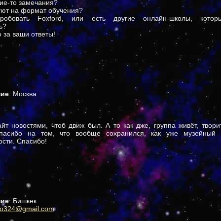
кие-то замечания?
уют на формат обучения?
робовать Foxford, или есть другие онлайн-школы, кото
ь?
 за ваши ответы!
ние
: Москва
т новостями, чтоб движ был. А то как дже, группа живёт, творит
спасибо на том, что вообще сохранился, как уже музейный 
сти. Спасибо!
ние
: Бишкек
ko324@gmail.com