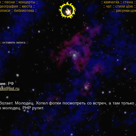
я
::
песни
::
концерты
::
::
камчатка
::
стена
:
деография
::
места
::
::
чат
::
стихи цою
:
кописи
::
библиотека
::
::
рисунки цо
::
оставить запись
::
ние
: РФ
ki@list.ru
ботает. Молодец. Хотел фотки посмотреть со встреч, а там только 
о молодец. PHP рулит.