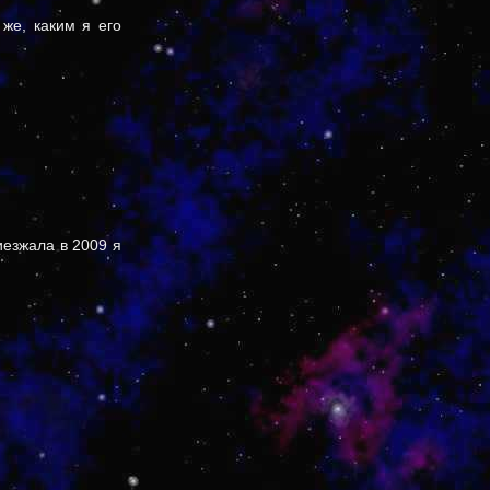
 же, каким я его
езжала в 2009 я