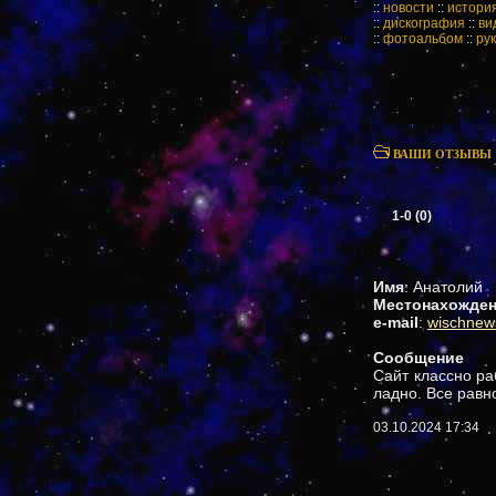
::
новости
::
истори
::
дискография
::
ви
::
фотоальбом
::
ру
ВАШИ ОТЗЫВЫ
1-0 (0)
Имя
: Анатолий
Местонахожде
e-mail
:
wischnews
Сообщение
Сайт классно ра
ладно. Все равн
03.10.2024 17:34