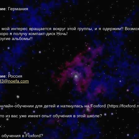
ние
: Германия
о мой интерес вращается вокруг этой группы, и я одержим!! Возмо
коро я получу компакт-диск Ночь!
ругие альбомы!!
ние
: Россия
83@noefa.com
айн-обучении для детей и наткнулась на Foxford (https://foxford.r
-то из вас уже имеет опыт обучения в этой школе?
:
о обучения в Foxford?