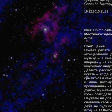
Спасибо Виктору
19.12.2015 21:31
Имя
: Chimp call
Местонахожде
e-mail
:
Сообщение
Привет, ребята
«концертными д
музыку – а име
вперёд» - на с
шоубизнес индус
Давайте рассмо
искать – когда 
срываться в как
и лишь потому
провидения» из
душой, музыкант
крохи благодати
Неужели ни для
считаешь себя «
даже не буду и
вход на РОК-ко