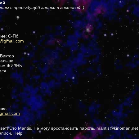
ий
шним с предыдущей записи в гостевой :)
ние
: С-Пб
@gmail.com
 Виктор
 дальше
- но ЖИЗНЬ
я.....
ние
:
@gmail.com
вет! Это Mantis. Не могу восстановить пароль, mantis@kinoman.net
аписи. Help!