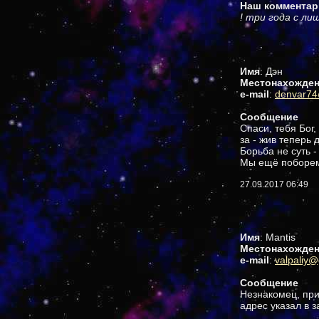
Наш комментар
! три года с ли
Имя
: Дэн
Местонахожде
e-mail
:
denvar74
Сообщение
Спаси, тебя Бог,
за - жив теперь
Борьба не суть 
Мы ещё поборемс
27.09.2017 06:49
Имя
: Mantis
Местонахожде
e-mail
:
valpaliy
Сообщение
Незнакомец, при
адрес указал в з