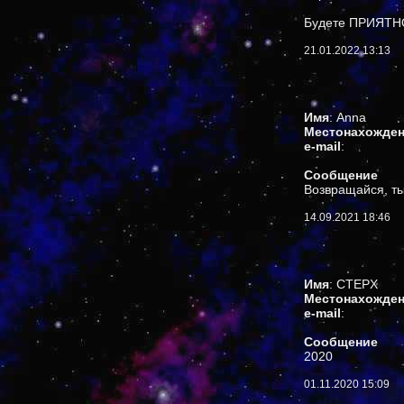
Будете ПРИЯТ
21.01.2022 13:13
Имя
: Anna
Местонахожде
e-mail
:
Сообщение
Возвращайся, ты
14.09.2021 18:46
Имя
: CTEPX
Местонахожде
e-mail
:
Сообщение
2020
01.11.2020 15:09