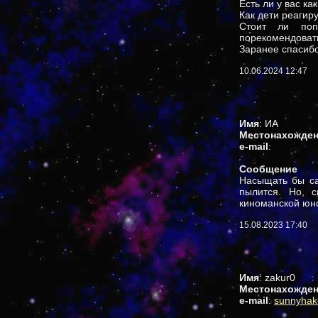
Есть ли у вас ка
Как дети реагир
Стоит ли поп
порекомендоват
Заранее спасибо
10.06.2024 12:47
Имя
: ИА
Местонахожде
e-mail
:
Сообщение
Насыщать бы сай
пылится. Но, 
киноманской юно
15.08.2023 17:40
Имя
: zakur0
Местонахожде
e-mail
:
sunnyha