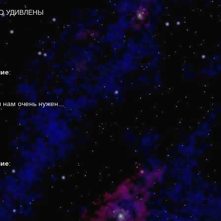
НО УДИВЛЕНЫ
ние
:
 нам очень нужен...
ние
: