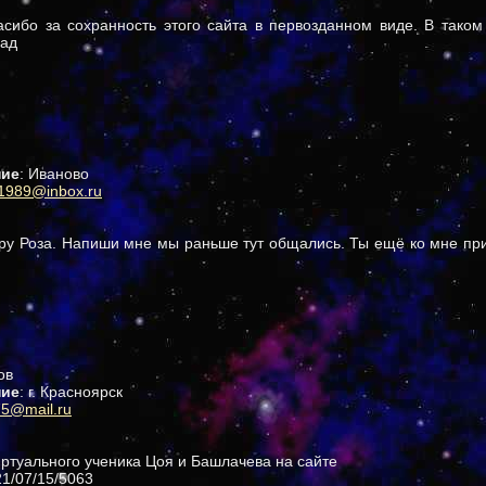
асибо за сохранность этого сайта в первозданном виде. В таком
зад
ние
: Иваново
.1989@inbox.ru
ру Роза. Напиши мне мы раньше тут общались. Ты ещё ко мне при
ов
ние
: г. Красноярск
5@mail.ru
иртуального ученика Цоя и Башлачева на сайте
021/07/15/5063