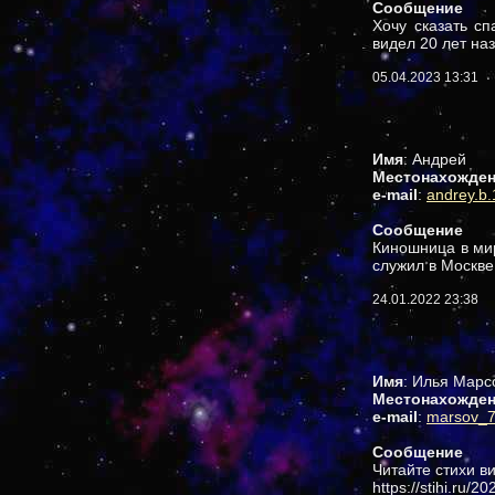
Сообщение
Хочу сказать сп
видел 20 лет на
05.04.2023 13:31
Имя
: Андрей
Местонахожде
e-mail
:
andrey.b
Сообщение
Киношница в ми
служил в Москве
24.01.2022 23:38
Имя
: Илья Марс
Местонахожде
e-mail
:
marsov_7
Сообщение
Читайте стихи в
https://stihi.ru/2