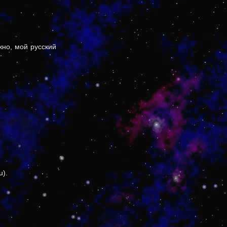
жно, мой русский
u).